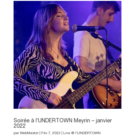
Soirée à l’UNDERTOWN Meyrin – janvier
2022
par
WebMaster
|
Fév 7, 2022
|
Live @ l'UNDERTOWN